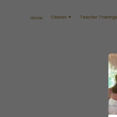
Classes
Teacher Training
Home