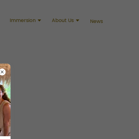
Immersion
About Us
News